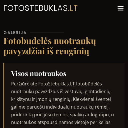
FOTOSTEBUKLAS
.LT
GALERIJA
Fotobūdelės nuotraukų
pavyzdžiai iš renginių
Visos nuotraukos
Peržiūrėkite FotoStebuklas.LT fotobūdelės
nuotraukų pavyzdžius iš vestuvių, gimtadienių,
krikštynų ir įmonių renginių. Kiekvienai šventei
galime paruošti individualų nuotraukų rėmelį,
priderintą prie jūsų temos, spalvų ar logotipo, o
nuotraukos atspausdinamos vietoje per kelias